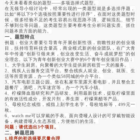
今天来看看类似的题型
——多项选择式题型。
在无领导小组讨论中，经常出现的一类题型就是多选排序题，
比如
“将以下9个选项按照重要性进行排序”，在面对这类题型时
候，很多经验不足的考生容易出现思路不清、逻辑混乱、细节
不够到位等问题。这类题型主要考察考生分析问题实质、抓住
问题本质方面的能力。
一、
题型特点
例题：创业大赛要引导青年开展创新性强，前瞻性好的创业项
目，扶持培育科技含量高，商业模式新的创业团队，在广大青
年中传递
“创新引领未来，创业改变生活、奋斗成就梦想”的创
业理念。以下为青年创新创业大赛中的6个青年创业项目作品：
1、大学生厨房。向聚餐的大学生提供厨房租赁一天的服务。
2、残疾人云服务交流平台。整合残疾人就业、创业、就医、生
活等所需资源，办一个类似58同城的中介平台。
3、汽车电影主题公园。坐在私家车里露天看电影，并且整合主
题餐厅，酒吧，汽车迷宫等，办一个汽车小镇。
4、柠檬降血脂研究和产品研发。利用最新技术，提取柠檬里面
的有效活性成分，开发片剂，养生茶，柠檬果醋等产品。
5、母校纪念戒指，戒指上刻学生名字，母校地标等，499元一
枚。
6、watch me可以穿戴的手表。面向聋哑人设计的可穿戴智能设
备，构建聋哑人生态系统，方便他们的生活。
问题：请优选出
3个项目。
二、解题思路
排序的初选择要尽量合理
1.