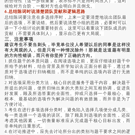
的合理性（这一步很重要，表示你不只是用时间压人），这时
候给对方台阶，一般对方也会明白并且倒戈。
总结陈词时说清楚团队贡献和逻辑思路
6.
总结陈词要注意在多选排序时，上来一定要清楚地说出团队最
后的选项，不要说错。然后要说清楚小组的思路，必要时可以
讲一下小组讨论的重要转折点，这里可以着重说下团队成员的
贡献（不需要具体到人），显示自己更有大局观。
三、
注意事项
建议考生不要当刺头，毕竟单位没人希望以后的同事是这样没
有大局观的人，但是只有一种情况除外！那就是这道题有明显
的方向性错误，而只有你坚持了正确的方向。
1.抓住题干的本质问题，在阅读选项之前，更应仔细读好题干中
所给予的材料，结合背景及所学知识去正面分析题干，透过本
质对于选项进行归纳概括，而不是单纯的以选项内容进行无效
归纳。
2.对选项采用分类方法，核心目的是服务于题干内容，解决题干
所提出的问题，使所归纳出来的大类别之间互相协调，促进良
好发展，顾及所选答案的全面性。抑或只选择一个最核心、最
根本、最基础的选项作为解决问题的有效措施，而并非是为了
方便讨论。
3.考生在进行多项选择分类时，避免陷入选择几项便分成几类、
每一类选择一个选项的误区。除了顾及到选项的全面性，还应
考虑其他因素，一切衡量标准应从完成题干核心目标出发，而
非单纯的注重形式。
4.在讨论推进中，应先去讨论所分出的类别与题干要求之间的逻