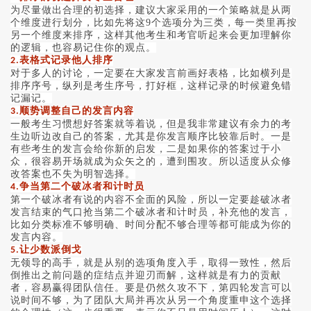
为尽量做出合理的初选择，建议大家采用的一个策略就是从两
个维度进行划分，比如先将这
9个选项分为三类，每一类里再按
另一个维度来排序，这样其他考生和考官听起来会更加理解你
的逻辑，也容易记住你的观点。
表格式记录他人排序
2.
对于多人的讨论，一定要在大家发言前画好表格，比如横列是
排序序号，纵列是考生序号，打好框，这样记录的时候避免错
记漏记。
顺势调整自己的发言内容
3.
一般考生习惯想好答案就等着说，但是我非常建议有余力的考
生边听边改自己的答案，尤其是你发言顺序比较靠后时。一是
有些考生的发言会给你新的启发，二是如果你的答案过于小
众，很容易开场就成为众矢之的，遭到围攻。所以适度从众修
改答案也不失为明智选择。
争当第二个破冰者和计时员
4.
第一个破冰者有说的内容不全面的风险，所以一定要趁破冰者
发言结束的气口抢当第二个破冰者和计时员，补充他的发言，
比如分类标准不够明确、时间分配不够合理等都可能成为你的
发言内容。
让少数派倒戈
5.
无领导的高手，就是从别的选项角度入手，取得一致性，然后
倒推出之前问题的症结点并迎刃而解，这样就是有力的贡献
者，容易赢得团队信任。要是仍然久攻不下，第四轮发言可以
说时间不够，为了团队大局并再次从另一个角度重申这个选择