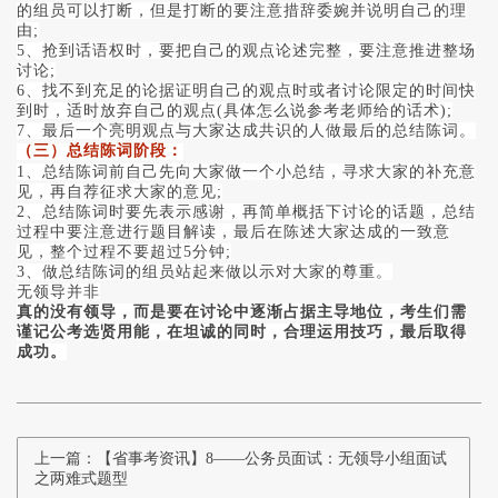
的组员可以打断，但是打断的要注意措辞委婉并说明自己的理
由;
5、抢到话语权时，要把自己的观点论述完整，要注意推进整场
讨论;
6、找不到充足的论据证明自己的观点时或者讨论限定的时间快
到时，适时放弃自己的观点(具体怎么说参考老师给的话术);
7、最后一个亮明观点与大家达成共识的人做最后的总结陈词。
（三）总结陈词阶段：
1、总结陈词前自己先向大家做一个小总结，寻求大家的补充意
见，再自荐征求大家的意见;
2、总结陈词时要先表示感谢，再简单概括下讨论的话题，总结
过程中要注意进行题目解读，最后在陈述大家达成的一致意
见，整个过程不要超过5分钟;
3、做总结陈词的组员站起来做以示对大家的尊重。
无领导并非
真的没有领导，而是要在讨论中逐渐占据主导地位，考生们需
谨记公考选贤用能，在坦诚的同时，合理运用技巧，最后取得
成功。
上一篇：【省事考资讯】8——公务员面试：无领导小组面试
之两难式题型