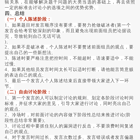
辑关系，在能够解决题干问题的大类当选的基础上，再去依照
一定的标准去讨论小的选项之间的优势劣势。
四、总结
（一）个人陈述阶段：
1、如果题目对发言顺序没有要求，要努力抢做破冰者(第一个
发言会给考官较深刻的印象，而且避免出现前面组员把论据说
完，导致轮到自己无话可说
);
2、如果不是破冰者，个人陈述时不要赘述前面组员的观点，要
提出自己的一些新想法;
3、陈述时要严格注意把控时间，不能超时，语速要适中，不能
过慢;
4、如果其他组员发言时间太长可以适时打断，请他能言简意赅
的表达自己的观点;
5、最后一个发言人个人陈述结束后直接带领大家进入下一环
节。
（二）自由讨论阶段：
1、第一个发言的人可以制定讨论的规则、划定各阶段讨论时间
标准，并征求大家的意见，引导大家进行讨论，同时亮出自己
的观点;
2、冷场时，对前面讨论的内容做下阶段性总结来推进讨论(阶
段性总结非常重要);
3、讨论过程中要抓住别人的漏洞进行反击，不要浪费时间复述
自己的观点;
4、对于发言时间过长、发言次数过多、发言错误或者发言偏题